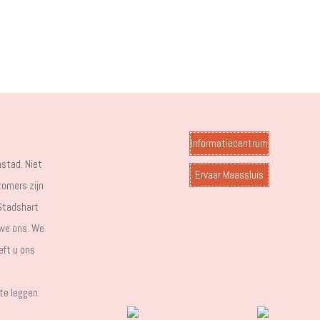
Informatiecentrum
stad. Niet
Ervaar Maassluis
zomers zijn
 Stadshart
 we ons. We
eft u ons
te leggen.