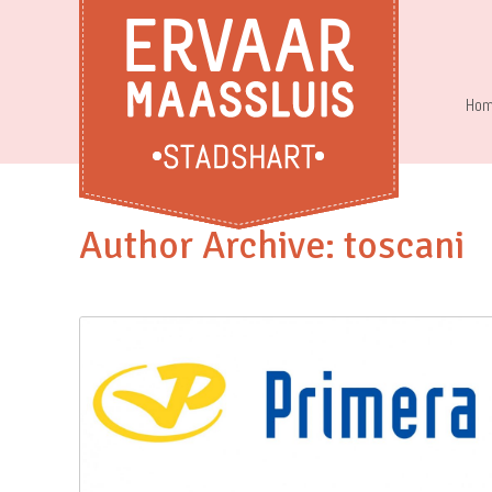
Hom
Author Archive: toscani