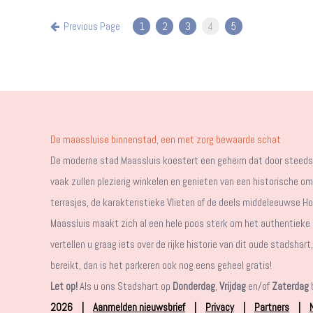
Previous Page
1
2
3
4
5
De maassluise binnenstad, een met zorg bewaarde schat
De moderne stad Maassluis koestert een geheim dat door steeds 
vaak zullen plezierig winkelen en genieten van een historische 
terrasjes, de karakteristieke Vlieten of de deels middeleeuwse Ho
Maassluis maakt zich al een hele poos sterk om het authentieke 
vertellen u graag iets over de rijke historie van dit oude stadshar
bereikt, dan is het parkeren ook nog eens geheel gratis!
Let op!
Als u ons Stadshart op
Donderdag
,
Vrijdag
en/of
Zaterdag
b
2026
|
Aanmelden nieuwsbrief
|
Privacy
|
Partners
|