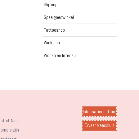
Slijterij
Speelgoedwinkel
Tattooshop
Winkelen
Wonen en Interieur
Informatiecentrum
stad. Niet
Ervaar Maassluis
zomers zijn