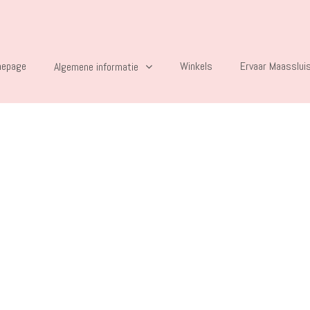
epage
Winkels
Ervaar Maasslui
Algemene informatie