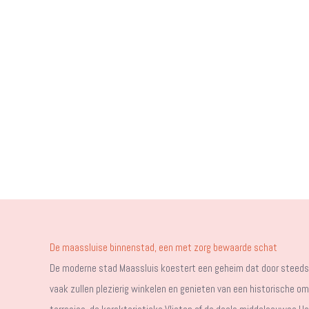
De maassluise binnenstad, een met zorg bewaarde schat
De moderne stad Maassluis koestert een geheim dat door steeds 
vaak zullen plezierig winkelen en genieten van een historische 