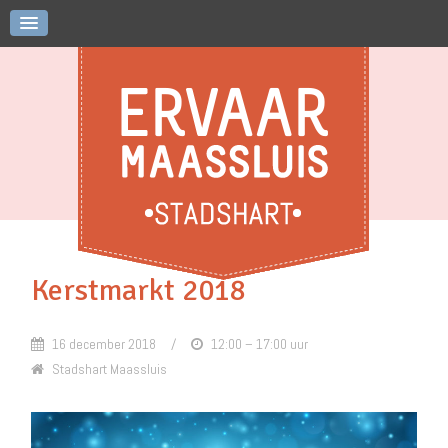
Kerstmarkt 2018
16 december 2018 /
12:00 – 17:00 uur
Stadshart Maassluis